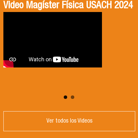
Video Magíster Física USACH 2024
Video Doctorado Física USACH
2024
Ver todos los Videos