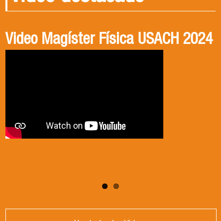
Video Magíster Física USACH 2024
Video Doctorado Física USACH
2024