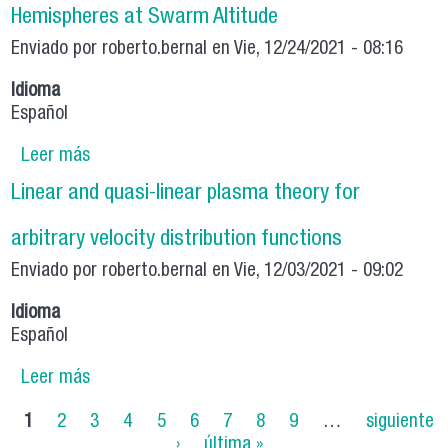
Hemispheres at Swarm Altitude
Enviado por
roberto.bernal
en Vie, 12/24/2021 - 08:16
Idioma
Español
Leer más
sobre Multifractal Characteristics of
Geomagnetic Field Fluctuations for the
Linear and quasi-linear plasma theory for
Northern and Southern Hemispheres at Swarm
Altitude
arbitrary velocity distribution functions
Enviado por
roberto.bernal
en Vie, 12/03/2021 - 09:02
Idioma
Español
Leer más
sobre Linear and quasi-linear plasma theory for
arbitrary velocity distribution functions
Páginas
1
2
3
4
5
6
7
8
9
…
siguiente
›
última »