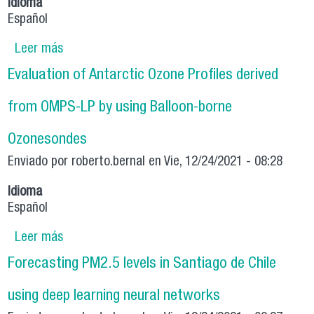
Idioma
Español
Leer más
sobre Evaluation of Antarctic Ozone Profiles
derived from OMPS-LP by using Balloon-borne
Evaluation of Antarctic Ozone Profiles derived
Ozonesondes
from OMPS-LP by using Balloon-borne
Ozonesondes
Enviado por
roberto.bernal
en Vie, 12/24/2021 - 08:28
Idioma
Español
Leer más
sobre Evaluation of Antarctic Ozone Profiles
derived from OMPS-LP by using Balloon-borne
Forecasting PM2.5 levels in Santiago de Chile
Ozonesondes
using deep learning neural networks