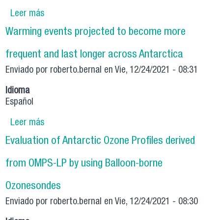
Leer más
sobre Evaluation of MODIS-derived estimates
of the albedo over the Atacama Desert using
Warming events projected to become more
ground-based spectral measurements
frequent and last longer across Antarctica
Enviado por
roberto.bernal
en Vie, 12/24/2021 - 08:31
Idioma
Español
Leer más
sobre Warming events projected to become
more frequent and last longer across
Evaluation of Antarctic Ozone Profiles derived
Antarctica
from OMPS-LP by using Balloon-borne
Ozonesondes
Enviado por
roberto.bernal
en Vie, 12/24/2021 - 08:30