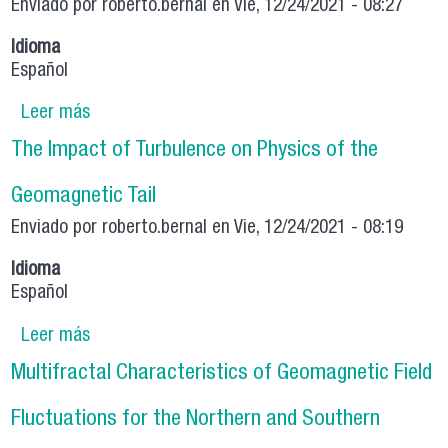
Enviado por
roberto.bernal
en Vie, 12/24/2021 - 08:27
Idioma
Español
Leer más
sobre Forecasting PM2.5 levels in Santiago de
Chile using deep learning neural networks
The Impact of Turbulence on Physics of the
Geomagnetic Tail
Enviado por
roberto.bernal
en Vie, 12/24/2021 - 08:19
Idioma
Español
Leer más
sobre The Impact of Turbulence on Physics of
the Geomagnetic Tail
Multifractal Characteristics of Geomagnetic Field
Fluctuations for the Northern and Southern