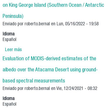
on King George Island (Southern Ocean / Antarctic
Peninsula)
Enviado por
roberto.bernal
en Lun, 05/16/2022 - 19:58
Idioma
Español
Leer más
sobre PROMESA: Atmospheric Radiation
Measurements on King George Island (Southern
Evaluation of MODIS-derived estimates of the
Ocean / Antarctic Peninsula)
albedo over the Atacama Desert using ground-
based spectral measurements
Enviado por
roberto.bernal
en Vie, 12/24/2021 - 08:32
Idioma
Español