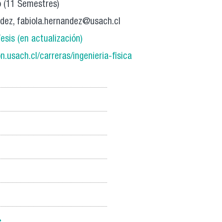
o (11 Semestres)
ndez, fabiola.hernandez@usach.cl
esis (en actualización)
n.usach.cl/carreras/ingenieria-fisica