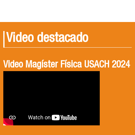
Video destacado
Video Magíster Física USACH 2024
Video Doctorado Física USACH
2024