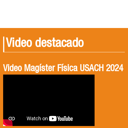
Video destacado
Video Magíster Física USACH 2024
Video Doctorado Física USACH
2024