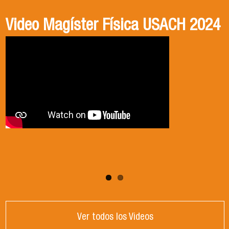
Video Magíster Física USACH 2024
Video Doctorado Física USACH
2024
Ver todos los Videos