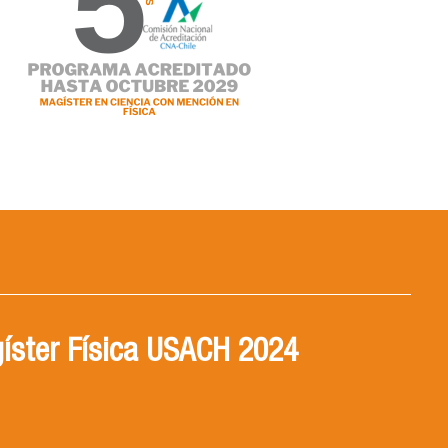
íster Física USACH 2024