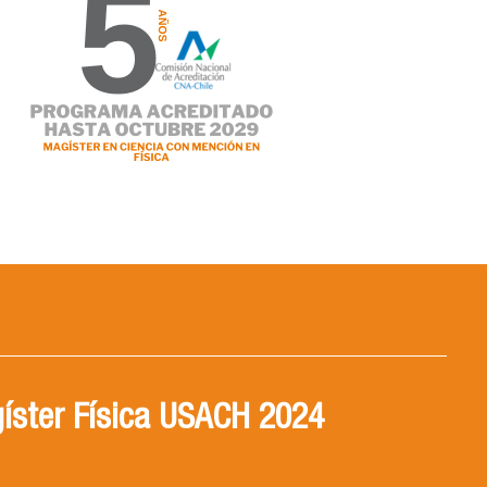
íster Física USACH 2024