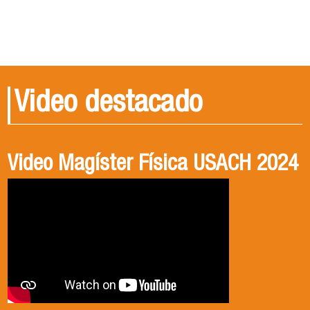
Video destacado
Video Magíster Física USACH 2024
Video Doctorado Física USACH
2024