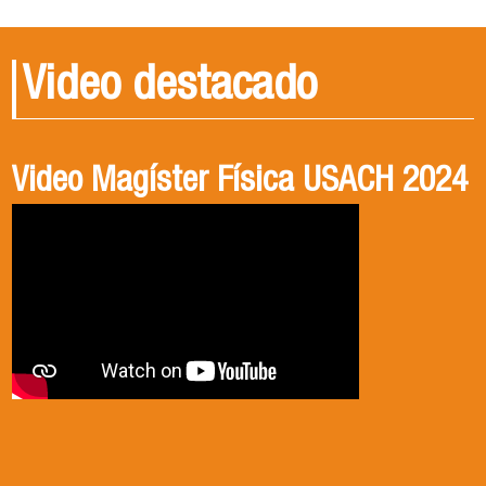
Video destacado
Video Magíster Física USACH 2024
Video Doctorado Física USACH
2024