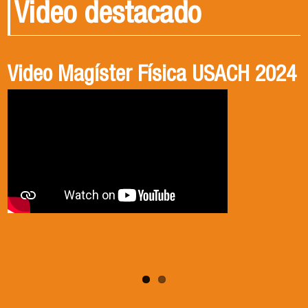
Video destacado
Video Magíster Física USACH 2024
Video Doctorado Física USACH
2024