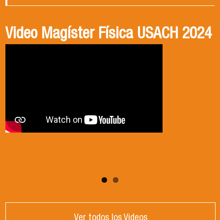
Video Magíster Física USACH 2024
Video Doctorado Física USACH
2024
Ver todos los Videos