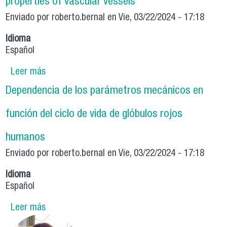
properties of vascular vessels
Novel Reactivity Descriptor. Experimental and
Enviado por
Theoretical Study
roberto.bernal
en Vie, 03/22/2024 - 17:18
Idioma
Español
Leer más
sobre Physical mechanisms governing self-
cleaning properties of vascular vessels
Dependencia de los parámetros mecánicos en
función del ciclo de vida de glóbulos rojos
humanos
Enviado por
roberto.bernal
en Vie, 03/22/2024 - 17:18
Idioma
Español
Leer más
sobre Dependencia de los parámetros
mecánicos en función del ciclo de vida de