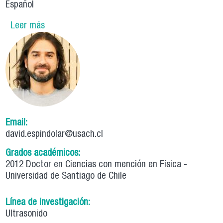
Español
Leer más
sobre Dependence of the electrochemical
behavior of redox-functionalized calix[4]arene
monolayers on intermolecular interactions in a
structurally controlled interfacial architecture
Email:
david.espindolar@usach.cl
Grados académicos:
2012 Doctor en Ciencias con mención en Física -
Universidad de Santiago de Chile
Línea de investigación:
Ultrasonido