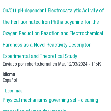
On/Off pH-dependent Electrocatalytic Activity of
the Perfluorinated Iron Phthalocyanine for the
Oxygen Reduction Reaction and Electrochemical
Hardness as a Novel Reactivity Descriptor.
Experimental and Theoretical Study
Enviado por
roberto.bernal
en Mar, 12/03/2024 - 11:49
Idioma
Español
Leer más
sobre On/Off pH-dependent Electrocatalytic
Activity of the Perfluorinated Iron
Physical mechanisms governing self- cleaning
Phthalocyanine for the Oxygen Reduction
Reaction and Electrochemical Hardness as a