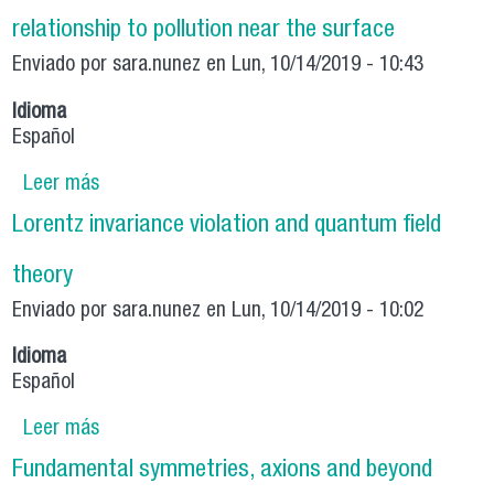
relationship to pollution near the surface
Enviado por
sara.nunez
en Lun, 10/14/2019 - 10:43
Idioma
Español
Leer más
sobre Study of the vertical black carbon and
temperature profile in Santiago and its
Lorentz invariance violation and quantum field
relationship to pollution near the surface
theory
Enviado por
sara.nunez
en Lun, 10/14/2019 - 10:02
Idioma
Español
Leer más
sobre Lorentz invariance violation and quantum
field theory
Fundamental symmetries, axions and beyond