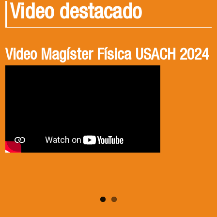
Video destacado
Video Magíster Física USACH 2024
Video Doctorado Física USACH
2024