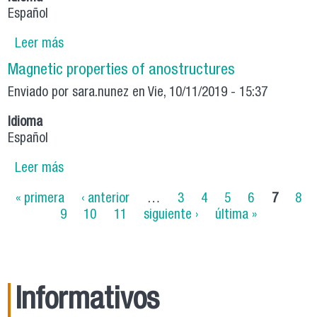
Español
Leer más
sobre Magnetic properties of anostructures
with simple and complex geometries
Magnetic properties of anostructures
Enviado por
sara.nunez
en Vie, 10/11/2019 - 15:37
Idioma
Español
Leer más
sobre Magnetic properties of anostructures
Páginas
« primera
‹ anterior
…
3
4
5
6
7
8
9
10
11
siguiente ›
última »
Informativos