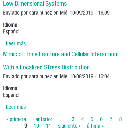
Low Dimensional Systems
Enviado por
sara.nunez
en Mié, 10/09/2019 - 16:09
Idioma
Español
Leer más
sobre Folding & Creasing: Localization
Phenomena in Low Dimensional Systems
Mimic of Bone Fracture and Cellular Interaction
With a Localized Stress Distribution
Enviado por
sara.nunez
en Mié, 10/09/2019 - 16:04
Idioma
Español
Leer más
sobre Mimic of Bone Fracture and Cellular
Interaction With a Localized Stress Distribution
Páginas
« primera
‹ anterior
…
3
4
5
6
7
8
9
10
11
siguiente ›
última »