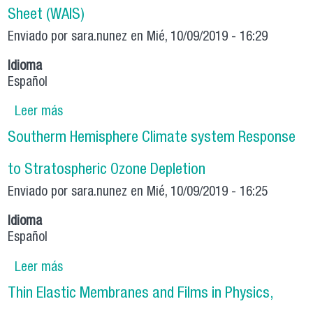
Sheet (WAIS)
Enviado por
sara.nunez
en Mié, 10/09/2019 - 16:29
Idioma
Español
Leer más
sobre Characterization of Low Clouds over the
Antarctic Peninsula and the West Antarctic Ice
Southerm Hemisphere Climate system Response
Sheet (WAIS)
to Stratospheric Ozone Depletion
Enviado por
sara.nunez
en Mié, 10/09/2019 - 16:25
Idioma
Español
Leer más
sobre Southerm Hemisphere Climate system
Response to Stratospheric Ozone Depletion
Thin Elastic Membranes and Films in Physics,