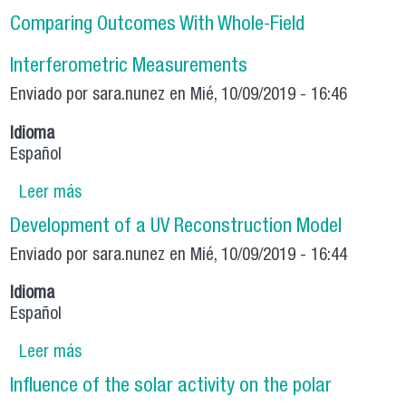
Comparing Outcomes With Whole-Field
Interferometric Measurements
Enviado por
sara.nunez
en Mié, 10/09/2019 - 16:46
Idioma
Español
Leer más
sobre Two-Term Integrity Assessment
Methodologies: Studying the Out-Of-Plane
Development of a UV Reconstruction Model
Constraint Loss and Comparing Outcomes With
Enviado por
Whole-Field Interferometric Measurements
sara.nunez
en Mié, 10/09/2019 - 16:44
Idioma
Español
Leer más
sobre Development of a UV Reconstruction
Model
Influence of the solar activity on the polar