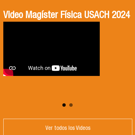
Video Magíster Física USACH 2024
Video Doctorado Física USACH
2024
Ver todos los Videos