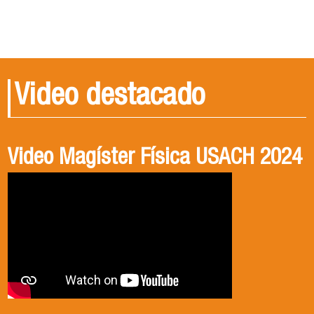
Video destacado
Video Magíster Física USACH 2024
Video Doctorado Física USACH
2024