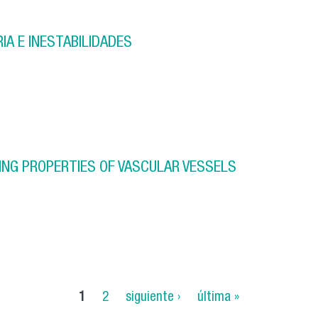
ENERGY RELEASE RATE AND CRACK PATH
IA E INESTABILIDADES
TRAYECTORIA E INESTABILIDADES
ING PROPERTIES OF VASCULAR VESSELS
ELF-CLEANING PROPERTIES OF VASCULAR VESSELS
1
2
siguiente ›
última »