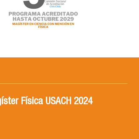
íster Física USACH 2024