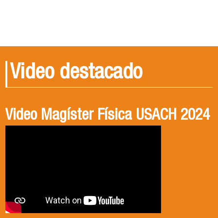
Video destacado
Video Magíster Física USACH 2024
Video Doctorado Física USACH
2024