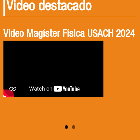
Video destacado
Video Magíster Física USACH 2024
Video Doctorado Física USACH
2024