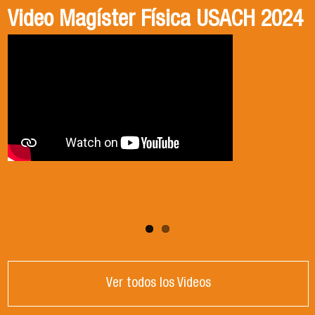
Video Magíster Física USACH 2024
Video Doctorado Física USACH
2024
Ver todos los Videos