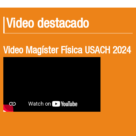
Video destacado
Video Magíster Física USACH 2024
Video Doctorado Física USACH
2024