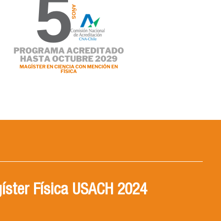
íster Física USACH 2024