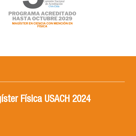
íster Física USACH 2024