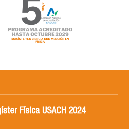
íster Física USACH 2024