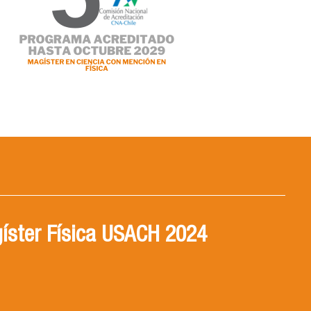
íster Física USACH 2024