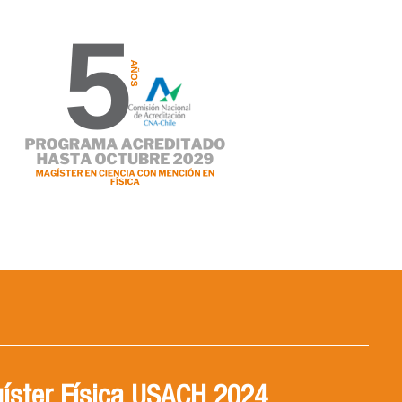
íster Física USACH 2024