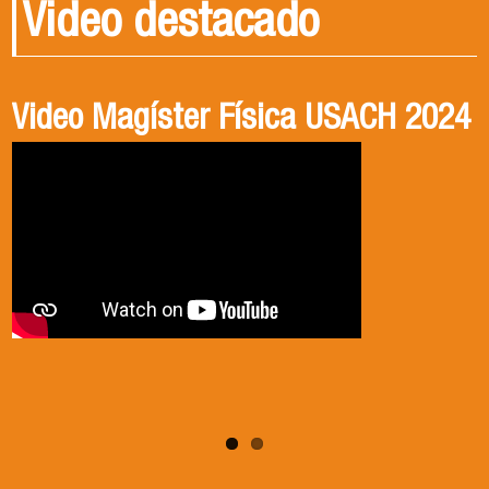
Video destacado
Video Magíster Física USACH 2024
Video Doctorado Física USACH
2024