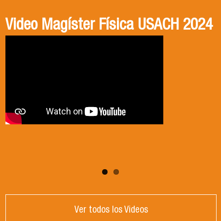
Video Magíster Física USACH 2024
Video Doctorado Física USACH
2024
Ver todos los Videos