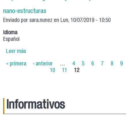
nano-estructuras
Enviado por
sara.nunez
en Lun, 10/07/2019 - 10:50
Idioma
Español
Leer más
sobre Propiedades magnéticas y de transportes
en nano-estructuras
Páginas
« primera
‹ anterior
…
4
5
6
7
8
9
10
11
12
Informativos