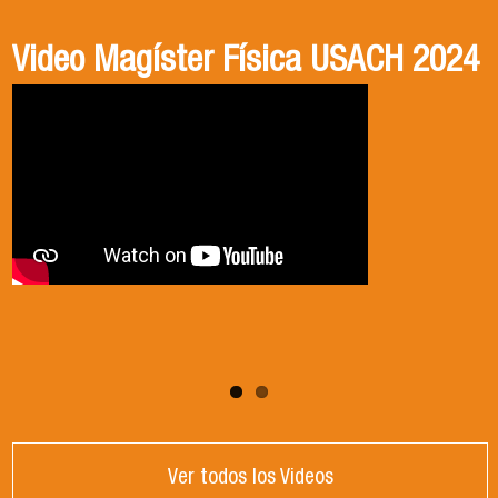
Video Magíster Física USACH 2024
Video Doctorado Física USACH
2024
Ver todos los Videos