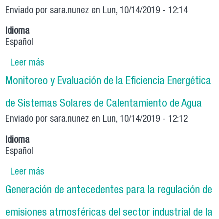
Enviado por
sara.nunez
en Lun, 10/14/2019 - 12:14
Idioma
Español
Leer más
sobre Estudio e implementación de una
estación de monitoreo de contaminantes
Monitoreo y Evaluación de la Eficiencia Energética
ambientales
de Sistemas Solares de Calentamiento de Agua
Enviado por
sara.nunez
en Lun, 10/14/2019 - 12:12
Idioma
Español
Leer más
sobre Monitoreo y Evaluación de la Eficiencia
Energética de Sistemas Solares de
Generación de antecedentes para la regulación de
Calentamiento de Agua
emisiones atmosféricas del sector industrial de la