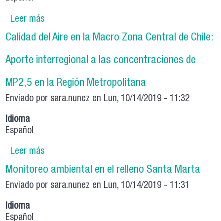
Leer más
sobre Actualización y sistematización del
inventario de emisiones de contaminantes
Calidad del Aire en la Macro Zona Central de Chile:
atmosféricos en la Región Metropolitana
Aporte interregional a las concentraciones de
MP2,5 en la Región Metropolitana
Enviado por
sara.nunez
en Lun, 10/14/2019 - 11:32
Idioma
Español
Leer más
sobre Calidad del Aire en la Macro Zona Central
de Chile: Aporte interregional a las
Monitoreo ambiental en el relleno Santa Marta
concentraciones de MP2,5 en la Región
Enviado por
Metropolitana
sara.nunez
en Lun, 10/14/2019 - 11:31
Idioma
Español