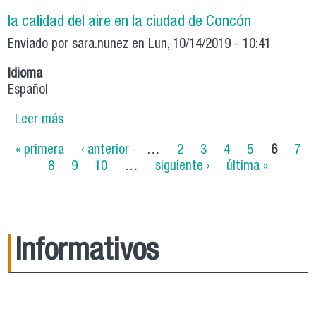
energética y gasto de combustible en las
la calidad del aire en la ciudad de Concón
viviendas beneficiadas
Enviado por
sara.nunez
en Lun, 10/14/2019 - 10:41
Idioma
Español
Leer más
sobre Microred de vigilancia ciudadana para el
mapeo de la calidad del aire en la ciudad de
Páginas
« primera
‹ anterior
…
2
3
4
5
6
7
Concón
8
9
10
…
siguiente ›
última »
Informativos