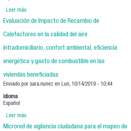
Leer más
sobre Monitoreo ambiental en el relleno Santa
Marta
Evaluación de Impacto de Recambio de
Calefactores en la calidad del aire
intradomiciliario, confort ambiental, eficiencia
energética y gasto de combustible en las
viviendas beneficiadas
Enviado por
sara.nunez
en Lun, 10/14/2019 - 10:44
Idioma
Español
Leer más
sobre Evaluación de Impacto de Recambio de
Calefactores en la calidad del aire
Microred de vigilancia ciudadana para el mapeo de
intradomiciliario, confort ambiental, eficiencia