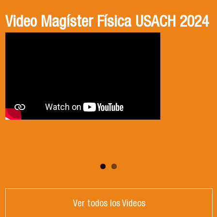
Video Magíster Física USACH 2024
Video Doctorado Física USACH
2024
Ver todos los Videos