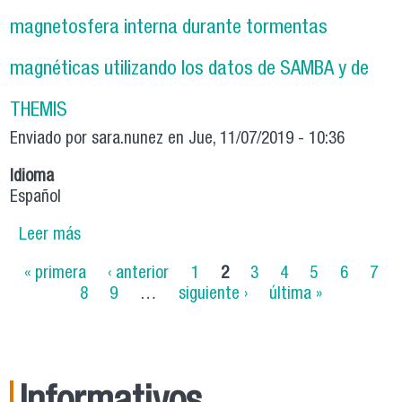
magnetosfera interna durante tormentas
magnéticas utilizando los datos de SAMBA y de
THEMIS
Enviado por
sara.nunez
en Jue, 11/07/2019 - 10:36
Idioma
Español
Leer más
sobre Estudios conjugados de la dinámica de la
magnetosfera interna durante tormentas
Páginas
« primera
‹ anterior
1
2
3
4
5
6
7
magnéticas utilizando los datos de SAMBA y de
8
9
…
siguiente ›
última »
THEMIS