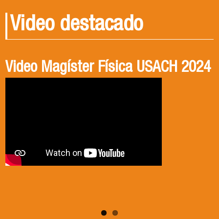
Video destacado
Video Magíster Física USACH 2024
Video Doctorado Física USACH
2024