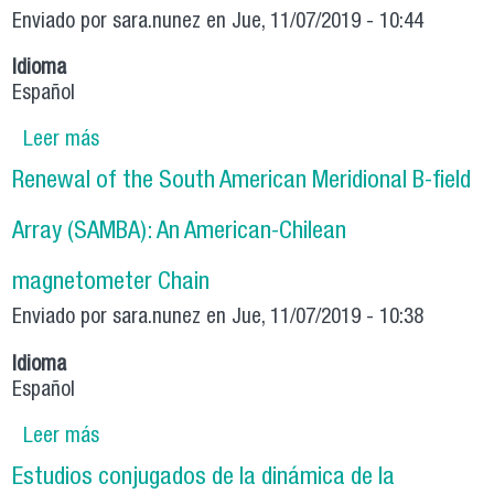
Enviado por
sara.nunez
en Jue, 11/07/2019 - 10:44
Idioma
Español
Leer más
sobre Extending the South American Meridional
B-field Array (SAMBA) to auroral latitudes in
Renewal of the South American Meridional B-field
Antarctica
Array (SAMBA): An American-Chilean
magnetometer Chain
Enviado por
sara.nunez
en Jue, 11/07/2019 - 10:38
Idioma
Español
Leer más
sobre Renewal of the South American
Meridional B-field Array (SAMBA): An American-
Estudios conjugados de la dinámica de la
Chilean magnetometer Chain