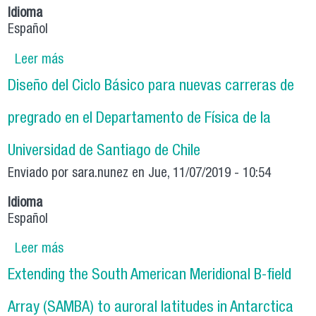
Idioma
Español
Leer más
sobre Aula invertida y aprendizaje basado en
proyectos (ABP) en un curso de estadística y
Diseño del Ciclo Básico para nuevas carreras de
probabilidad para futuros docentes
pregrado en el Departamento de Física de la
Universidad de Santiago de Chile
Enviado por
sara.nunez
en Jue, 11/07/2019 - 10:54
Idioma
Español
Leer más
sobre Diseño del Ciclo Básico para nuevas
carreras de pregrado en el Departamento de
Extending the South American Meridional B-field
Física de la Universidad de Santiago de Chile
Array (SAMBA) to auroral latitudes in Antarctica