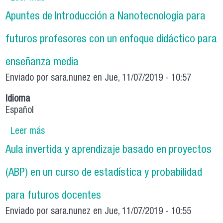
en indagación como estrategia de aprendizaje
Apuntes de Introducción a Nanotecnología para
activo en un curso de Física para futuros
profesores
futuros profesores con un enfoque didáctico para
enseñanza media
Enviado por
sara.nunez
en Jue, 11/07/2019 - 10:57
Idioma
Español
Leer más
sobre Apuntes de Introducción a
Nanotecnología para futuros profesores con un
Aula invertida y aprendizaje basado en proyectos
enfoque didáctico para enseñanza media
(ABP) en un curso de estadística y probabilidad
para futuros docentes
Enviado por
sara.nunez
en Jue, 11/07/2019 - 10:55