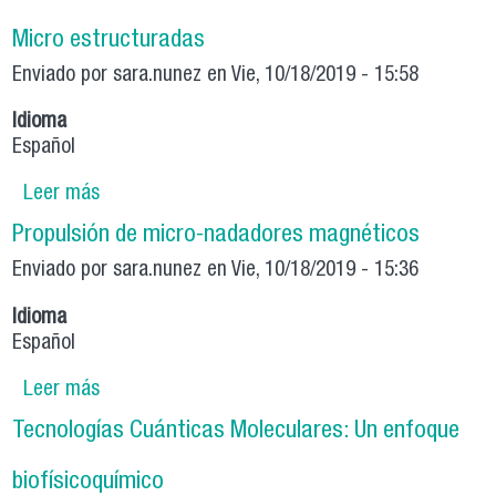
Micro estructuradas
Enviado por
sara.nunez
en Vie, 10/18/2019 - 15:58
Idioma
Español
Leer más
sobre Espectroscopia Confocal Raman asistida
por Microscopia de Fuerza Atómica: Superficie
Propulsión de micro-nadadores magnéticos
Nano y Micro estructuradas
Enviado por
sara.nunez
en Vie, 10/18/2019 - 15:36
Idioma
Español
Leer más
sobre Propulsión de micro-nadadores
magnéticos
Tecnologías Cuánticas Moleculares: Un enfoque
biofísicoquímico