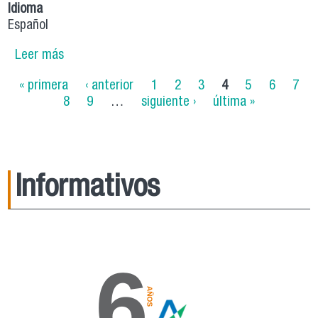
Idioma
Español
Leer más
sobre Desarrollo de habilidades y competencias
de pensamiento científico en estudiantes y
Páginas
« primera
‹ anterior
1
2
3
4
5
6
7
profesores y su relación con la adquisición del
8
9
…
siguiente ›
última »
conocimiento pedagógico del contenido para
enseñar en High School
Informativos