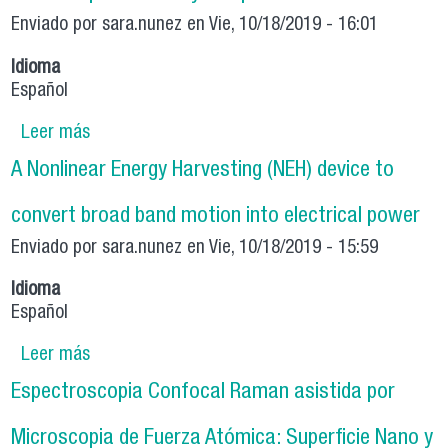
Enviado por
sara.nunez
en Vie, 10/18/2019 - 16:01
Idioma
Español
Leer más
sobre Granular-piles stability and perturbations:
GRAPS
A Nonlinear Energy Harvesting (NEH) device to
convert broad band motion into electrical power
Enviado por
sara.nunez
en Vie, 10/18/2019 - 15:59
Idioma
Español
Leer más
sobre A Nonlinear Energy Harvesting (NEH)
device to convert broad band motion into
Espectroscopia Confocal Raman asistida por
electrical power
Microscopia de Fuerza Atómica: Superficie Nano y