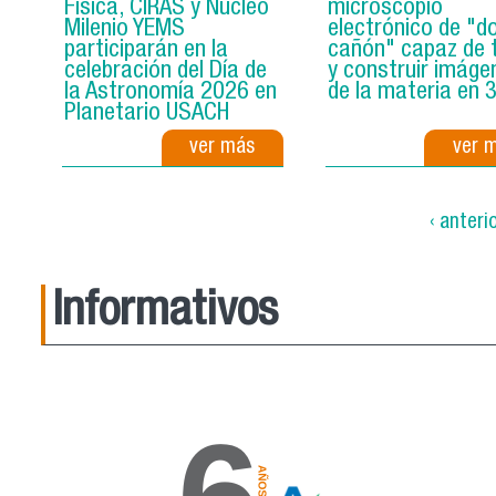
Física, CIRAS y Núcleo
microscopio
Milenio YEMS
electrónico de "d
participarán en la
cañón" capaz de t
celebración del Día de
y construir imáge
la Astronomía 2026 en
de la materia en 
Planetario USACH
ver más
ver 
‹ anteri
Informativos