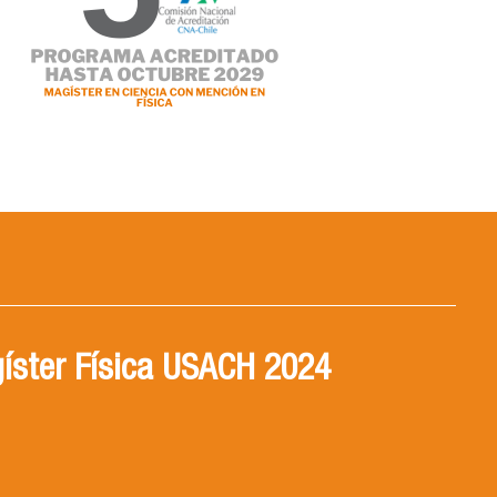
íster Física USACH 2024