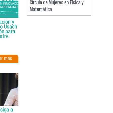
Círculo de Mujeres en Física y
Matemática
ación y
to Usach
ón para
stre
er más
ísica a