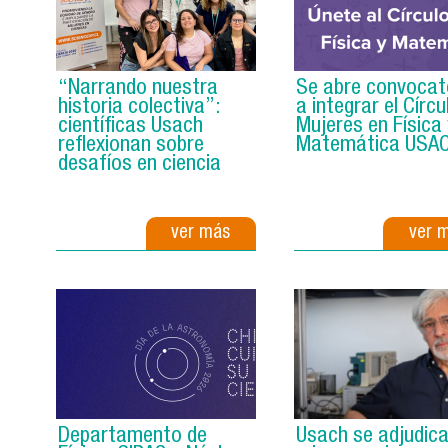
“Narrando nuestra
Se abre convocat
historia colectiva”:
a integrar el Círcu
científicas Usach
Mujeres en Física 
reflexionan sobre
Matemática USA
desafíos en ciencia
ver más
ver 
Departamento de
Usach se adjudic