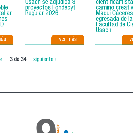
Usach se adjudica 8
científicartista
oble
proyectos Fondecyt
camino creati
allar
Regular 2026
Maqui Cáceres
nes
egresada de la
3D
Facultad de Ci
Usach
más
ver más
v
or
3 de 34
siguiente ›