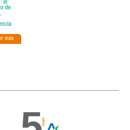
: el
vo de
,
encia
er más